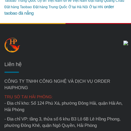
Taobao
Trung Quốc
Uy tín
Việt Nam
Đi về Việt Nam
Đặt hàng Quảng Châu
order
Đặt hàng Taobao
Đặt hàng Trung Quốc
Ở tại Hà Nội
Ở tại HN
taobao đà nẵng
Liên hệ
CÔNG TY TNHH CÔNG NGHỆ VÀ DỊCH VỤ ORDER
HAIPHONG
TRỤ SỞ TẠI HẢI PHÒNG:
- Địa chỉ kho: Số 124 Phú Xá, phường Đông Hải, quận Hải An,
Hải Phòng
- Địa chỉ VP: tầng 3, thửa số 6 khu B3 Lô 6B Lê Hồng Phong,
phường Đông Khê, quận Ngô Quyền, Hải Phòng