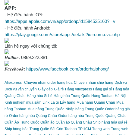
𝗔𝗣𝗣:
- Hệ điều hành IOS:
https://apps.apple.com/vn/app/ordohp/id1584525160?l=vi
- Hệ điều hành Android:
https://play.google.com/store/apps/details?id=com.cvc.ohp
Liên hệ ngay với chúng tôi:
𝑯𝒐𝒕𝒍𝒊𝒏𝒆: 0869.222.881
𝑭𝒂𝒄𝒆𝒃𝒐𝒐𝒌:
https://www.facebook.com/orderhaiphong/
Aliexpress
Chuyên nhận order hàng hóa
Chuyên nhận ship hàng
Dịch vụ
Dịch vụ vận chuyển
Giày dép
Giá rẻ
Hàng Aliexpress
Hàng giá sỉ
Hàng hóa
Quảng Châu
Hàng hóa Sỉ Lẻ
Hàng hóa Trung Quốc
Hàng Taobao
Hà Nội
Kinh nghiệm mua sắm
Link
Là gì
Lấy hàng
Mua hàng Quảng Châu
Mua
hàng Taobao
Mua hàng Trung Quốc
Nhập hàng Trung Quốc
Order hàng giá
rẻ
Order hàng hóa Quảng Châu
Order hàng hóa Trung Quốc
Quảng Châu
Quần Áo Trung Quốc
Quần áo
Quần áo Quảng Châu
Ship hàng hóa giá rẻ
Ship hàng hóa Trung Quốc
Sài Gòn
Taobao
TPHCM
Trang web
Trang web