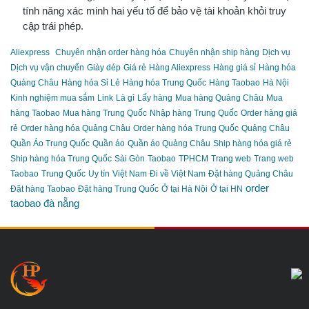
tính năng xác minh hai yếu tố để bảo vệ tài khoản khỏi truy
cập trái phép.
Aliexpress
Chuyên nhận order hàng hóa
Chuyên nhận ship hàng
Dịch vụ
Dịch vụ vận chuyển
Giày dép
Giá rẻ
Hàng Aliexpress
Hàng giá sỉ
Hàng hóa
Quảng Châu
Hàng hóa Sỉ Lẻ
Hàng hóa Trung Quốc
Hàng Taobao
Hà Nội
Kinh nghiệm mua sắm
Link
Là gì
Lấy hàng
Mua hàng Quảng Châu
Mua
hàng Taobao
Mua hàng Trung Quốc
Nhập hàng Trung Quốc
Order hàng giá
rẻ
Order hàng hóa Quảng Châu
Order hàng hóa Trung Quốc
Quảng Châu
Quần Áo Trung Quốc
Quần áo
Quần áo Quảng Châu
Ship hàng hóa giá rẻ
Ship hàng hóa Trung Quốc
Sài Gòn
Taobao
TPHCM
Trang web
Trang web
Taobao
Trung Quốc
Uy tín
Việt Nam
Đi về Việt Nam
Đặt hàng Quảng Châu
order
Đặt hàng Taobao
Đặt hàng Trung Quốc
Ở tại Hà Nội
Ở tại HN
taobao đà nẵng