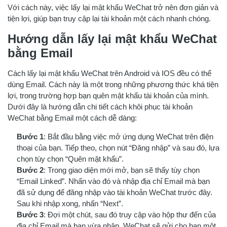
Với cách này, việc lấy lại mật khẩu WeChat trở nên đơn giản và
tiện lợi, giúp bạn truy cập lại tài khoản một cách nhanh chóng.
Hướng dẫn lấy lại mật khẩu WeChat
bằng Email
Cách lấy lại mật khẩu WeChat trên Android và IOS đều có thể
dùng Email. Cách này là một trong những phương thức khá tiện
lợi, trong trường hợp bạn quên mật khẩu tài khoản của mình.
Dưới đây là hướng dẫn chi tiết cách khôi phục tài khoản
WeChat bằng Email một cách dễ dàng:
Bước 1
: Bắt đầu bằng việc mở ứng dụng WeChat trên điện
thoại của bạn. Tiếp theo, chọn nút “Đăng nhập” và sau đó, lựa
chọn tùy chọn “Quên mật khẩu”.
Bước 2
: Trong giao diện mới mở, bạn sẽ thấy tùy chọn
“Email Linked”. Nhấn vào đó và nhập địa chỉ Email mà bạn
đã sử dụng để đăng nhập vào tài khoản WeChat trước đây.
Sau khi nhập xong, nhấn “Next”.
Bước 3
: Đợi một chút, sau đó truy cập vào hộp thư đến của
địa chỉ Email mà bạn vừa nhập. WeChat sẽ gửi cho bạn một