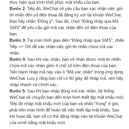
thực hiện quá trình khôi phục mật khẩu của bạn.
Bước 2
: Tiếp đó, WeChat sẽ yêu cầu bạn xác nhận việc gửi
tin nhắn đến số điện thoại đã đăng ký với tài khoản WeChat.
Bạn hãy nhấn “Đồng ý”. Sau đó, chọn “Đăng nhập qua Mã
SMS” để yêu cầu gửi mã xác nhận đến số điện thoại của
bạn.
Bước 3
: Tại màn hình giao diện “Đăng nhập qua SMS”, nhấn
Tiếp => OK để xác nhận việc gửi tin nhắn chứa mã xác
nhận.
Bước 4
: Sau khi xác nhận, bạn sẽ nhận được một tin nhắn
chứa mã xác nhận gồm 4 chữ số trên điện thoại của bạn.
Tiến hành nhập mã này vào ô “Mã xác nhận” trong ứng dụng
WeChat. Lưu ý rằng bạn chỉ có 60 giây để nhập mã, nên hãy
nhập nhanh và chính xác.
Bước 5
: Sau khi bạn nhập đúng mã xác nhận, hệ thống
WeChat sẽ chuyển bạn đến màn hình thiết lập mật khẩu mới.
Tiếp đó nhập mật khẩu mới của bạn và nhấn “Xong” ở góc
phải trên màn hình để hoàn tất việc thiết lập mật khẩu. Sau
khi hoàn tất, bạn sẽ có thể đăng nhập vào tài khoản WeChat
của mình bằng mật khẩu mới.