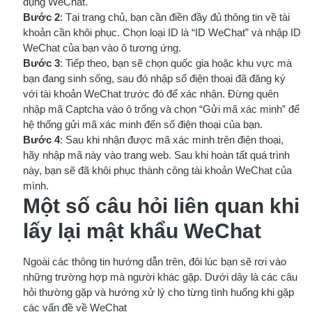
dụng WeChat.
Bước 2
: Tại trang chủ, bạn cần điền đầy đủ thông tin về tài
khoản cần khôi phục. Chọn loại ID là “ID WeChat” và nhập ID
WeChat của bạn vào ô tương ứng.
Bước 3
: Tiếp theo, bạn sẽ chọn quốc gia hoặc khu vực mà
bạn đang sinh sống, sau đó nhập số điện thoại đã đăng ký
với tài khoản WeChat trước đó để xác nhận. Đừng quên
nhập mã Captcha vào ô trống và chọn “Gửi mã xác minh” để
hệ thống gửi mã xác minh đến số điện thoại của bạn.
Bước 4
: Sau khi nhận được mã xác minh trên điện thoại,
hãy nhập mã này vào trang web. Sau khi hoàn tất quá trình
này, bạn sẽ đã khôi phục thành công tài khoản WeChat của
mình.
Một số câu hỏi liên quan khi
lấy lại mật khẩu WeChat
Ngoài các thông tin hướng dẫn trên, đôi lúc bạn sẽ rơi vào
những trường hợp mà người khác gặp. Dưới dây là các câu
hỏi thường gặp và hướng xử lý cho từng tình huống khi gặp
các vấn đề về WeChat