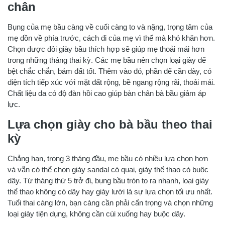
chân
Bụng của mẹ bầu càng về cuối càng to và nặng, trọng tâm của
mẹ dồn về phía trước, cách đi của mẹ vì thế mà khó khăn hơn.
Chọn được đôi giày bầu thích hợp sẽ giúp mẹ thoải mái hơn
trong những tháng thai kỳ. Các mẹ bầu nên chọn loại giày đế
bệt chắc chắn, bám đất tốt. Thêm vào đó, phần đế cần dày, có
diện tích tiếp xúc với mặt đất rộng, bề ngang rộng rãi, thoải mái.
Chất liệu da có độ đàn hồi cao giúp bàn chân bà bầu giảm áp
lực.
Lựa chọn giày cho bà bầu theo thai
kỳ
Chẳng hạn, trong 3 tháng đầu, mẹ bầu có nhiều lựa chọn hơn
và vẫn có thể chọn giày sandal có quai, giày thể thao có buộc
dây. Từ tháng thứ 5 trở đi, bụng bầu tròn to ra nhanh, loại giày
thể thao không có dây hay giày lười là sự lựa chọn tối ưu nhất.
Tuổi thai càng lớn, bạn càng cần phải cẩn trọng và chọn những
loại giày tiện dụng, không cần cúi xuống hay buộc dây.