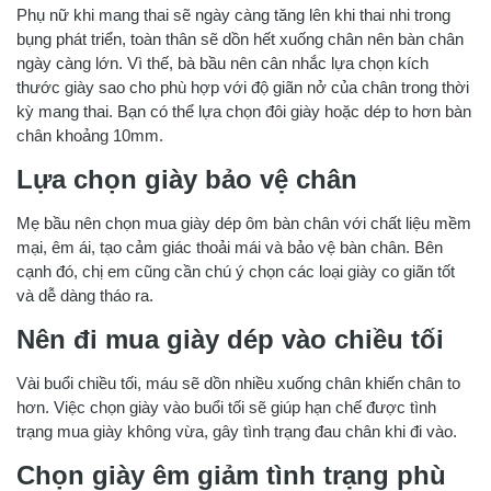
Phụ nữ khi mang thai sẽ ngày càng tăng lên khi thai nhi trong
bụng phát triển, toàn thân sẽ dồn hết xuống chân nên bàn chân
ngày càng lớn. Vì thế, bà bầu nên cân nhắc lựa chọn kích
thước giày sao cho phù hợp với độ giãn nở của chân trong thời
kỳ mang thai. Bạn có thể lựa chọn đôi giày hoặc dép to hơn bàn
chân khoảng 10mm.
Lựa chọn giày bảo vệ chân
Mẹ bầu nên chọn mua giày dép ôm bàn chân với chất liệu mềm
mại, êm ái, tạo cảm giác thoải mái và bảo vệ bàn chân. Bên
cạnh đó, chị em cũng cần chú ý chọn các loại giày co giãn tốt
và dễ dàng tháo ra.
Nên đi mua giày dép vào chiều tối
Vài buổi chiều tối, máu sẽ dồn nhiều xuống chân khiến chân to
hơn. Việc chọn giày vào buổi tối sẽ giúp hạn chế được tình
trạng mua giày không vừa, gây tình trạng đau chân khi đi vào.
Chọn giày êm giảm tình trạng phù