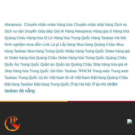
Aliexpress
Chuyên nhận order hàng hóa
Chuyên nhận ship hàng
Dịch vụ
Dịch vụ vận chuyển
Giày dép
Giá rẻ
Hàng Aliexpress
Hàng giá sỉ
Hàng hóa
Quảng Châu
Hàng hóa Sỉ Lẻ
Hàng hóa Trung Quốc
Hàng Taobao
Hà Nội
Kinh nghiệm mua sắm
Link
Là gì
Lấy hàng
Mua hàng Quảng Châu
Mua
hàng Taobao
Mua hàng Trung Quốc
Nhập hàng Trung Quốc
Order hàng giá
rẻ
Order hàng hóa Quảng Châu
Order hàng hóa Trung Quốc
Quảng Châu
Quần Áo Trung Quốc
Quần áo
Quần áo Quảng Châu
Ship hàng hóa giá rẻ
Ship hàng hóa Trung Quốc
Sài Gòn
Taobao
TPHCM
Trang web
Trang web
Taobao
Trung Quốc
Uy tín
Việt Nam
Đi về Việt Nam
Đặt hàng Quảng Châu
order
Đặt hàng Taobao
Đặt hàng Trung Quốc
Ở tại Hà Nội
Ở tại HN
taobao đà nẵng