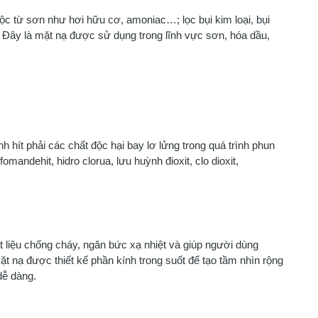
ộc từ sơn như hơi hữu cơ, amoniac…; lọc bụi kim loại, bụi
 Đây là mặt nạ được sử dụng trong lĩnh vực sơn, hóa dầu,
hít phải các chất độc hại bay lơ lửng trong quá trình phun
andehit, hidro clorua, lưu huỳnh đioxit, clo dioxit,
liệu chống cháy, ngăn bức xạ nhiệt và giúp người dùng
t nạ được thiết kế phần kính trong suốt để tạo tầm nhìn rộng
dễ dàng.