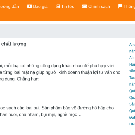
ướng dẫn
Báo giá
Tin tức
Chính sách
Thông
 chất lượng
Ali
hà
Ali
Hà
hói, mỗi loại có những công dụng khác nhau để phù hợp với
sắ
từng loại mặt nạ giúp người kinh doanh thuận lợi tư vấn cho
Ta
ng dụng. Chẳng hạn:
hàn
Qu
Qu
Sài
lọc sạch các loại bụi. Sản phẩm bảo vệ đường hô hấp cho
Qu
 chăn nuôi, chà nhám, bụi mịn, nghề mộc…
Đặt
HN