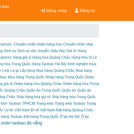
 báo
Đăng nhập
Đăng ký
express
Chuyên nhận order hàng hóa
Chuyên nhận ship
ng
Dịch vụ
Dịch vụ vận chuyển
Giày dép
Giá rẻ
Hàng
express
Hàng giá sỉ
Hàng hóa Quảng Châu
Hàng hóa Sỉ Lẻ
ng hóa Trung Quốc
Hàng Taobao
Hà Nội
Kinh nghiệm mua
m
Link
Là gì
Lấy hàng
Mua hàng Quảng Châu
Mua hàng
obao
Mua hàng Trung Quốc
Nhập hàng Trung Quốc
Order
g giá rẻ
Order hàng hóa Quảng Châu
Order hàng hóa Trung
ốc
Quảng Châu
Quần Áo Trung Quốc
Quần áo
Quần áo
ảng Châu
Ship hàng hóa giá rẻ
Ship hàng hóa Trung Quốc
 Gòn
Taobao
TPHCM
Trang web
Trang web Taobao
Trung
ốc
Uy tín
Việt Nam
Đi về Việt Nam
Đặt hàng Quảng Châu
 hàng Taobao
Đặt hàng Trung Quốc
Ở tại Hà Nội
Ở tại
order taobao đà nẵng