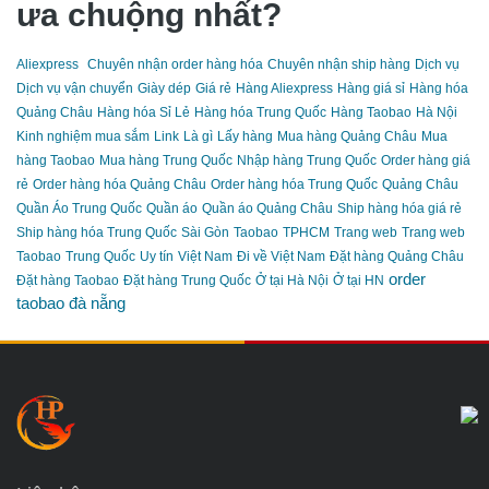
ưa chuộng nhất?
Aliexpress
Chuyên nhận order hàng hóa
Chuyên nhận ship hàng
Dịch vụ
Dịch vụ vận chuyển
Giày dép
Giá rẻ
Hàng Aliexpress
Hàng giá sỉ
Hàng hóa
Quảng Châu
Hàng hóa Sỉ Lẻ
Hàng hóa Trung Quốc
Hàng Taobao
Hà Nội
Kinh nghiệm mua sắm
Link
Là gì
Lấy hàng
Mua hàng Quảng Châu
Mua
hàng Taobao
Mua hàng Trung Quốc
Nhập hàng Trung Quốc
Order hàng giá
rẻ
Order hàng hóa Quảng Châu
Order hàng hóa Trung Quốc
Quảng Châu
Quần Áo Trung Quốc
Quần áo
Quần áo Quảng Châu
Ship hàng hóa giá rẻ
Ship hàng hóa Trung Quốc
Sài Gòn
Taobao
TPHCM
Trang web
Trang web
Taobao
Trung Quốc
Uy tín
Việt Nam
Đi về Việt Nam
Đặt hàng Quảng Châu
order
Đặt hàng Taobao
Đặt hàng Trung Quốc
Ở tại Hà Nội
Ở tại HN
taobao đà nẵng