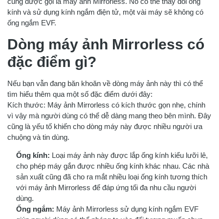
cũng được gọi là máy ảnh Mirrorless. Nó có thể thay đổi ống
kính và sử dụng kính ngắm điện tử, một vài máy sẽ không có
ống ngắm EVF.
Dòng máy ảnh Mirrorless có
đặc điểm gì?
Nếu bạn vẫn đang băn khoăn về dòng máy ảnh này thì có thể
tìm hiểu thêm qua một số đặc điểm dưới đây:
Kích thước: Máy ảnh Mirrorless có kích thước gọn nhẹ, chính
vì vậy mà người dùng có thể dễ dàng mang theo bên mình. Đây
cũng là yếu tố khiến cho dòng máy này được nhiều người ưa
chuộng và tin dùng.
Ống kính:
Loại máy ảnh này được lắp ống kính kiểu lưỡi lê,
cho phép máy gắn được nhiều ống kính khác nhau. Các nhà
sản xuất cũng đã cho ra mắt nhiều loại ống kính tương thích
với máy ảnh Mirrorless để đáp ứng tối đa nhu cầu người
dùng.
Ống ngắm:
Máy ảnh Mirrorless sử dụng kính ngắm EVF